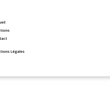
eil
utions
tact
tions Légales